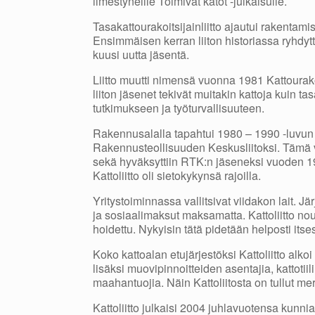
ilmestyneille Toimivat katot -julkaisulle.
Tasakattourakoitsijainliitto ajautui rakentami
Ensimmäisen kerran liiton historiassa ryhdyt
kuusi uutta jäsentä.
Liitto muutti nimensä vuonna 1981 Kattourakoit
liiton jäsenet tekivät muitakin kattoja kuin ta
tutkimukseen ja työturvallisuuteen.
Rakennusalalla tapahtui 1980 – 1990 -luvun v
Rakennusteollisuuden Keskusliitoksi. Tämä vai
sekä hyväksyttiin RTK:n jäseneksi vuoden 
Kattoliitto oli sietokykynsä rajoilla.
Yritystoiminnassa vallitsivat viidakon lait. J
ja sosiaalimaksut maksamatta. Kattoliitto nousi
hoidettu. Nykyisin tätä pidetään helposti its
Koko kattoalan etujärjestöksi Kattoliitto alko
lisäksi muovipinnoitteiden asentajia, kattotiil
maahantuojia. Näin Kattoliitosta on tullut mer
Kattoliitto julkaisi 2004 juhlavuotensa kunniaks