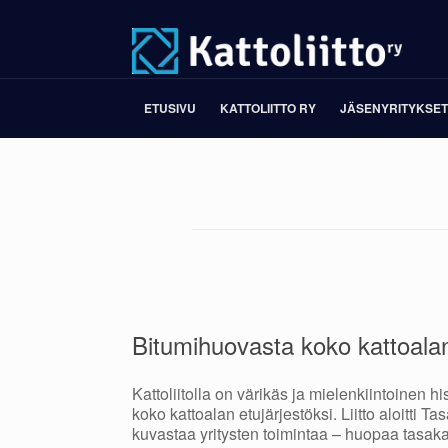
Skip
to
content
ETUSIVU
KATTOLIITTO RY
JÄSENYRITYKSET
Bitumihuovasta koko kattoalan
Kattoliitolla on värikäs ja mielenkiintoinen h
koko kattoalan etujärjestöksi. Liitto aloitti Ta
kuvastaa yritysten toimintaa – huopaa tasakato