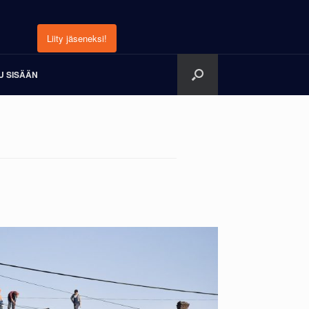
Liity jäseneksi!
U SISÄÄN