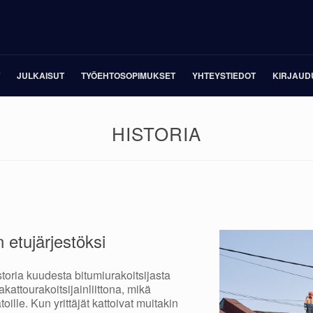
JULKAISUT
TYÖEHTOSOPIMUKSET
YHTEYSTIEDOT
KIRJAUD
HISTORIA
 etujärjestöksi
istoria kuudesta bitumiurakoitsijasta
sakattourakoitsijainliittona, mikä
ille. Kun yrittäjät kattoivat muitakin