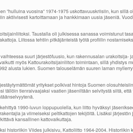
sen ”hulluina vuosina” 1974-1975 uskottavuuskriisiin, kun sillä ol
tiin aktiivisesti kartoittamaan ja hankkimaan uusia jäseniä. Vuo
sijainliitoksi. Taustalla oli julkisessa sanassa voimistunut tasa
sakattoja. Liitossa tehtiin pitkäjänteistä työtä profiilin nostamise
aihteessa suuri järjestöfuusio, kun rakennusalan urakoitsija- ja
kutti myös Kattourakoitsijainliiton toimintaan, sillä yhdistys m
1992 alusta lukien. Suomen talouselämän suuren laman myllerr
ärjestäytymättömät yritykset polkivat hintoja Suomen olosuhteisiin
 tällöin tienraivaajaksi vaatien jäseniltään selvitystä siitä, että 
estäänselvyytenä.
i kehittyä 1990-luvun loppupuolella, kun liitto hyväksyi jäseniks
irakentajia ja viimeiseksi peltikattojen tekijöitä. Lisäksi järjestön
kittävä kansallinen kattovaikuttaja.
i historiikin Viides julkisivu, Kattoliitto 1964-2004. Historiikin k