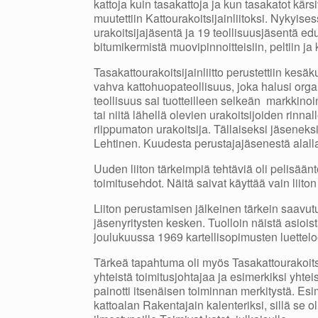
kattoja kuin tasakattoja ja kun tasakatot kär
muutettiin Kattourakoitsijainliitoksi. Nykyise
urakoitsijajäsentä ja 19 teollisuusjäsentä ed
bitumikermistä muovipinnoitteisiin, peltiin ja k
Tasakattourakoitsijainliitto perustettiin kes
vahva kattohuopateollisuus, joka halusi orga
teollisuus sai tuotteilleen selkeän markkin
tai niitä lähellä olevien urakoitsijoiden rinn
riippumaton urakoitsija. Tällaiseksi jäseneksi
Lehtinen. Kuudesta perustajajäsenestä alalla
Uuden liiton tärkeimpiä tehtäviä oli pelisäänt
toimitusehdot. Näitä saivat käyttää vain liiton
Liiton perustamisen jälkeinen tärkein saavut
jäsenyritysten kesken. Tuolloin näistä asioista
joulukuussa 1969 kartellisopimusten luettel
Tärkeä tapahtuma oli myös Tasakattourakoitsi
yhteistä toimitusjohtajaa ja esimerkiksi yhteisi
painotti itsenäisen toiminnan merkitystä. Es
kattoalan Rakentajain kalenteriksi, sillä se o