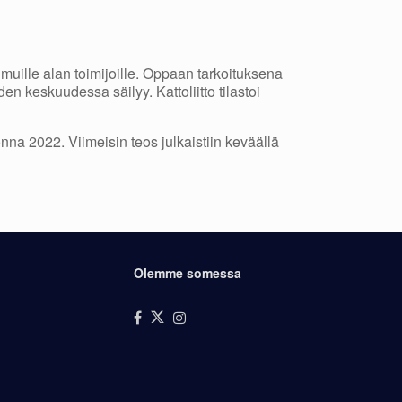
a muille alan toimijoille. Oppaan tarkoituksena
en keskuudessa säilyy. Kattoliitto tilastoi
nna 2022. Viimeisin teos julkaistiin keväällä
Olemme somessa