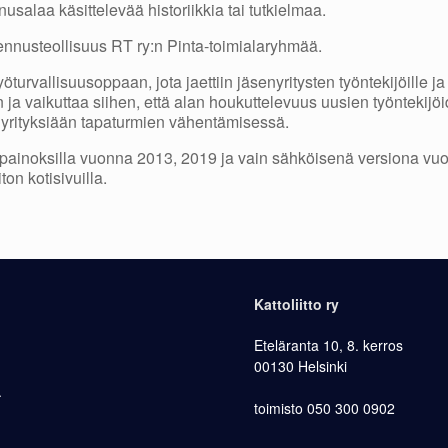
salaa käsittelevää historiikkia tai tutkielmaa.
kennusteollisuus RT ry:n Pinta-toimialaryhmää.
yöturvallisuusoppaan, jota jaettiin jäsenyritysten työntekijöille j
 ja vaikuttaa siihen, että alan houkuttelevuus uusien työntekijöid
nyrityksiään tapaturmien vähentämisessä.
la painoksilla vuonna 2013, 2019 ja vain sähköisenä versiona vuo
ton kotisivuilla.
Kattoliitto ry
Eteläranta 10, 8. kerros
00130 Helsinki
.
toimisto 050 300 0902