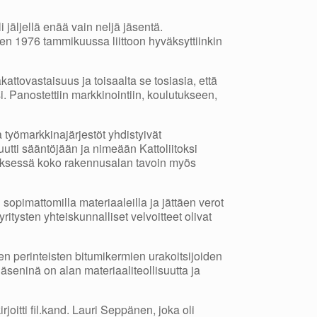
i jäljellä enää vain neljä jäsentä.
den 1976 tammikuussa liittoon hyväksyttiinkin
kattovastaisuus ja toisaalta se tosiasia, että
ksi. Panostettiin markkinointiin, koulutukseen,
 työmarkkinajärjestöt yhdistyivät
uutti sääntöjään ja nimeään Kattoliitoksi
yksessä koko rakennusalan tavoin myös
 sopimattomilla materiaaleilla ja jättäen verot
yritysten yhteiskunnalliset velvoitteet olivat
een perinteisten bitumikermien urakoitsijoiden
 jäseninä on alan materiaaliteollisuutta ja
irjoitti fil.kand. Lauri Seppänen, joka oli