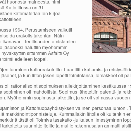
sivät huonosta maineesta, nimi
ssä Kattoliitossa on 31
ustaen katemateriaalien kirjoa
attotiileen.
äkuussa 1964. Perustamiseen vaikutti
nisoida urakoitsijakentän. Näin
ointikanavan. Teollisuuden omistamien
alle jäseneksi haluttiin myöhemmin
 hyväksyttiin sittemmin Asfaltti Oy
 toimii edelleen Icopal.
öjen luominen kattourakointiin. Laadittiin kattamis- ja eristystö
 jäsenet, ja kun liiton jäsen lopetti toimintansa, lomakkeet oli pa
us oli rationalisointisopimuksen allekirjoittaminen kesäkuussa 1
 sopiminen oli mahdollista. Sopimus lähetettiin patentti- ja rekist
oon. Myöhemmin sopimusta jatkettiin, ja se oli voimassa vuode
jainliiton ja Kattohuopayhdistyksen välinen personaaliunioni. T
ä markkinointiponnisteluja. Kummallakin liitolla oli kuitenkin erill
imerkkinä tästä oli Toimiva tasakatto -julkaisun ilmestyminen l
li tarkoitettu suunnittelijoille ja muille rakennusalan ammattila