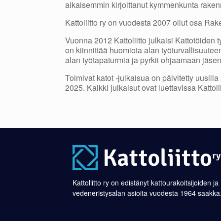
aikaisemmin kirjoittanut kymmenkunta rakennu
Kattoliitto ry on vuodesta 2007 ollut osa Ra
Vuonna 2012 Kattoliitto julkaisi Kattotöiden t
on kiinnittää huomiota alan työturvallisuuteen
alan työtapaturmia ja pyrkii ohjaamaan jäse
Toimivat katot -julkaisua on päivitetty uusil
2025. Kaikki julkaisut ovat luettavissa Kattolii
Kattoliitto ry on edistänyt kattourakoitsijoiden ja
vedeneristysalan asioita vuodesta 1964 saakka