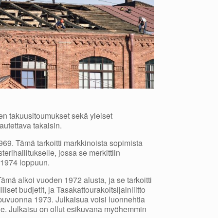
iden takuusitoumukset sekä yleiset
lautettava takaisin.
969. Tämä tarkoitti markkinoista sopimista
erihallitukselle, jossa se merkittiin
n 1974 loppuun.
ämä alkoi vuoden 1972 alusta, ja se tarkoitti
iset budjetit, ja Tasakattourakoitsijainliitto
oppuvuonna 1973. Julkaisua voisi luonnehtia
isille. Julkaisu on ollut esikuvana myöhemmin