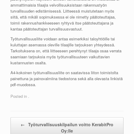
ammattimaisia tilaajia velvollisuuksistaan rakennustyön
turvallisuuden edistämisessä. Liitteessä muistutetaan myös
siitä, että mikäli sopimuksessa ei ole nimetty päätoteuttajaa,
toimii rakennushankkeeseen ryhtyvä itse päätoteuttajana ja
kantaa päätoteuttajan turvallisuusvastuut.
Työturvallisuusliite voidaan antaa esimerkiksi taloyhtiöille tai
kuluttajan asemassa oleville tilaajille tarjouksen yhteydessä.
Tarkoituksena on, että liitteeseen perehtynyt tilaaja osaa verrata
saamiaan tarjouksia myös työturvallisuuteen vaikuttavien
kustannusten osalta.
A4-kokoinen työturvallisuusliite on saatavissa liiton toimistolta
painettuna ja painovalmiina tiedostona sekä alla olevasta linkistä
pdf-muodossa.
Posted in .
Post navigation
←
Työturvallisuuskilpailun voitto KerabitPro
Oy:lle