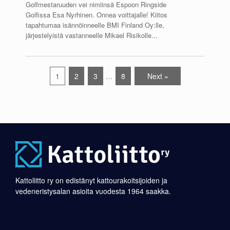
Golfmestaruuden vei nimiinsä Espoon Ringside
Golfissa Esa Nyrhinen. Onnea voittajalle! Kiitos
tapahtumaa isännöinneelle BMI Finland Oy:lle,
järjestelyistä vastanneelle Mikael Risikolle...
1
2
3
8
Next »
…
Kattoliitto ry on edistänyt kattourakoitsijoiden ja
vedeneristysalan asioita vuodesta 1964 saakka.