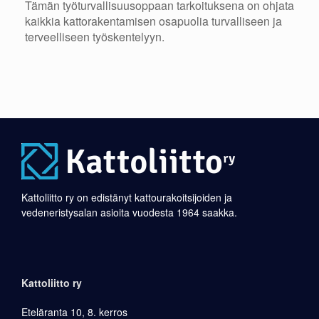
Tämän työturvallisuusoppaan tarkoituksena on ohjata
kaikkia kattorakentamisen osapuolia turvalliseen ja
terveelliseen työskentelyyn.
Kattoliitto ry on edistänyt kattourakoitsijoiden ja
vedeneristysalan asioita vuodesta 1964 saakka.
Kattoliitto ry
Eteläranta 10, 8. kerros