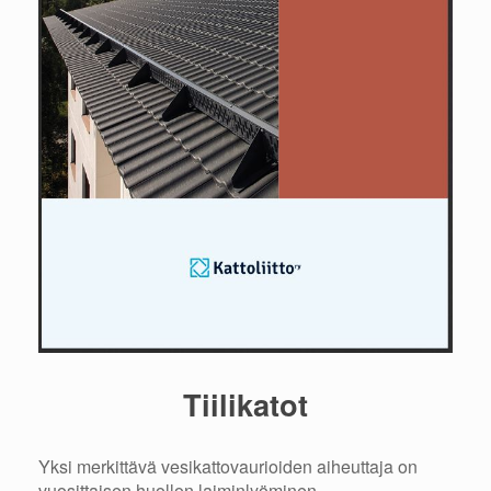
Tiilikatot
Yksi merkittävä vesikattovaurioiden aiheuttaja on
vuosittaisen huollon laiminlyöminen.