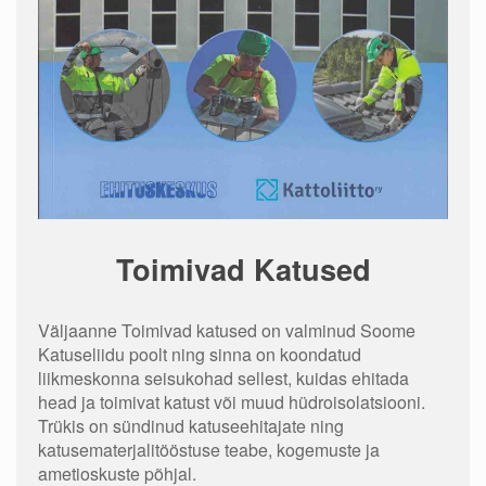
Toimivad Katused
Väljaanne Toimivad katused on valminud Soome
Katuseliidu poolt ning sinna on koondatud
liikmeskonna seisukohad sellest, kuidas ehitada
head ja toimivat katust või muud hüdroisolatsiooni.
Trükis on sündinud katuseehitajate ning
katusematerjalitööstuse teabe, kogemuste ja
ametioskuste põhjal.