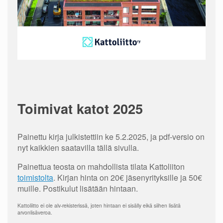
Toimivat katot 2025
Painettu kirja julkistettiin ke 5.2.2025, ja pdf-versio on
nyt kaikkien saatavilla tällä sivulla.
Painettua teosta on mahdollista tilata Kattoliiton
toimistolta
. Kirjan hinta on 20€ jäsenyrityksille ja 50€
muille. Postikulut lisätään hintaan.
Kattoliitto ei ole alv-rekisterissä, joten hintaan ei sisälly eikä siihen lisätä
arvonlisäveroa.