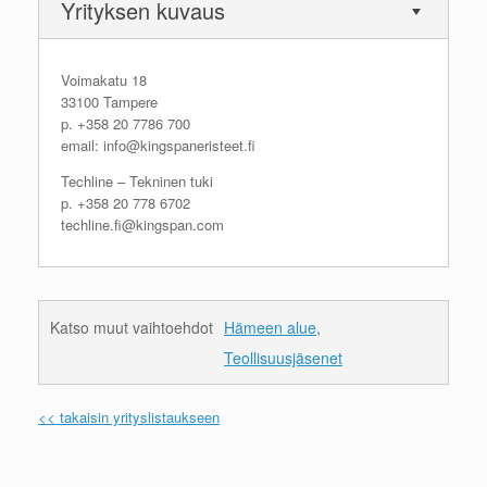
Yrityksen kuvaus
Voimakatu 18
33100 Tampere
p. +358 20 7786 700
email: info@kingspaneristeet.fi
Techline – Tekninen tuki
p. +358 20 778 6702
techline.fi@kingspan.com
Katso muut vaihtoehdot
Hämeen alue
,
Teollisuusjäsenet
<< takaisin yrityslistaukseen