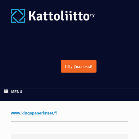
Skip
to
content
Liity jäseneksi!
MENU
www.kingspaneristeet.fi