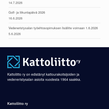
14.7.2026
Golf- ja liikuntapäivä 2026
16.6.2026
Vedeneristysalan työehtosopimuksen lisäliite voimaan 1.6.2026
5.6.2026
Kattoliitto ry on edistänyt kattourakoitsijoiden ja
vedeneristysalan asioita vuodesta 1964 saakka.
Kattoliitto ry