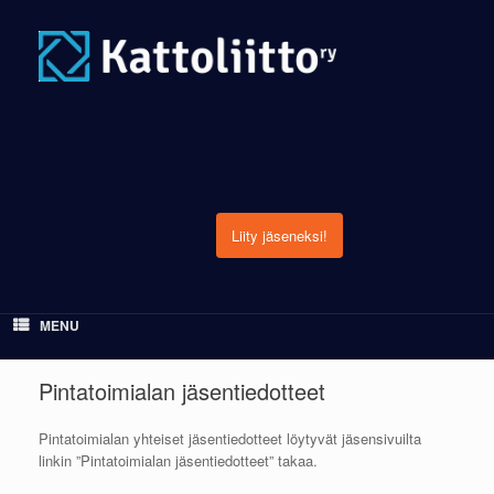
Skip
to
content
Liity jäseneksi!
MENU
Pintatoimialan jäsentiedotteet
Pintatoimialan yhteiset jäsentiedotteet löytyvät jäsensivuilta
linkin ”Pintatoimialan jäsentiedotteet” takaa.