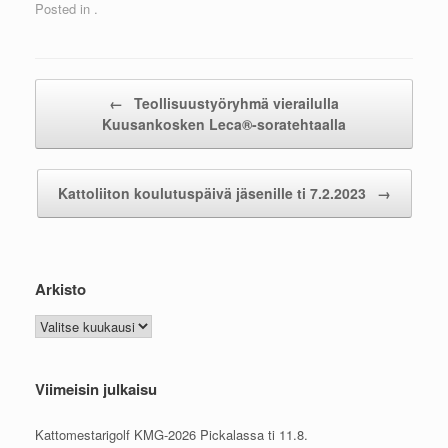
Posted in .
Post navigation
←
Teollisuustyöryhmä vierailulla
Kuusankosken Leca®-soratehtaalla
Kattoliiton koulutuspäivä jäsenille ti 7.2.2023
→
Arkisto
Arkisto
Viimeisin julkaisu
Kattomestarigolf KMG-2026 Pickalassa ti 11.8.