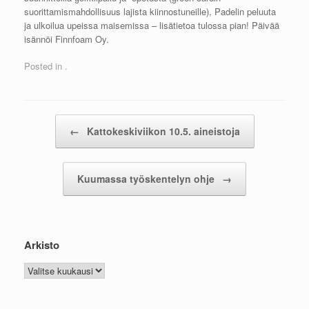
suorittamismahdollisuus lajista kiinnostuneille), Padelin peluuta
ja ulkoilua upeissa maisemissa – lisätietoa tulossa pian! Päivää
isännöi Finnfoam Oy.
Posted in .
Post navigation
←
Kattokeskiviikon 10.5. aineistoja
Kuumassa työskentelyn ohje
→
Arkisto
Arkisto