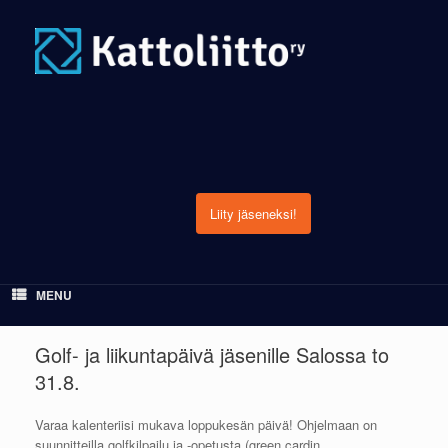
Skip
to
content
Liity jäseneksi!
MENU
Golf- ja liikuntapäivä jäsenille Salossa to
31.8.
Varaa kalenteriisi mukava loppukesän päivä! Ohjelmaan on
suunnitteilla golfkilpailu ja -opetusta (green cardin