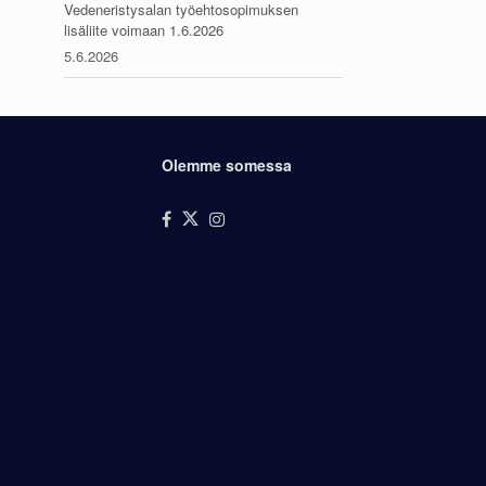
Vedeneristysalan työehtosopimuksen
lisäliite voimaan 1.6.2026
5.6.2026
Olemme somessa