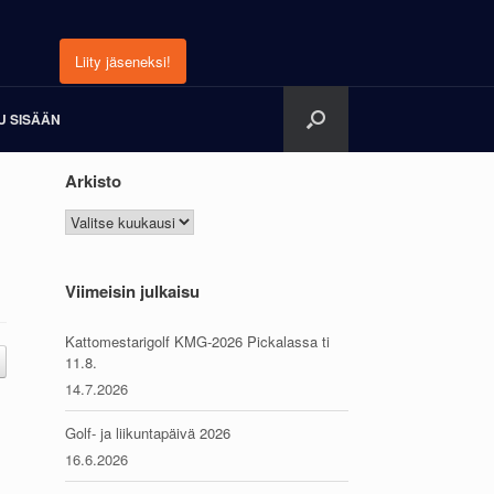
Liity jäseneksi!
U SISÄÄN
Arkisto
Arkisto
Viimeisin julkaisu
Kattomestarigolf KMG-2026 Pickalassa ti
11.8.
14.7.2026
Golf- ja liikuntapäivä 2026
16.6.2026