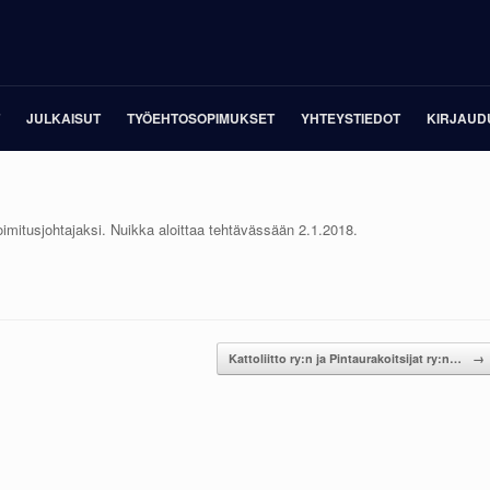
JULKAISUT
TYÖEHTOSOPIMUKSET
YHTEYSTIEDOT
KIRJAUD
oimitusjohtajaksi. Nuikka aloittaa tehtävässään 2.1.2018.
Kattoliitto ry:n ja Pintaurakoitsijat ry:n…
→