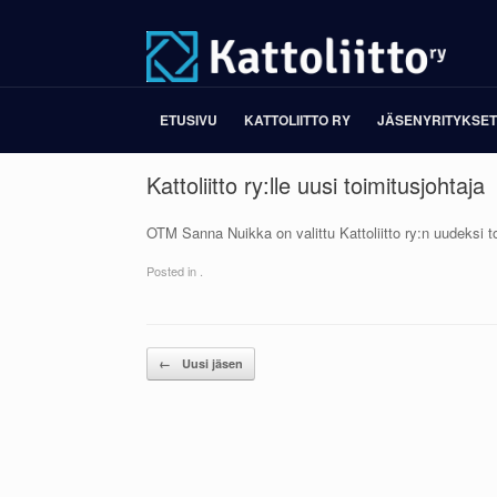
Skip
to
content
ETUSIVU
KATTOLIITTO RY
JÄSENYRITYKSET
Kattoliitto ry:lle uusi toimitusjohtaja
OTM Sanna Nuikka on valittu Kattoliitto ry:n uudeksi t
Posted in .
Post navigation
←
Uusi jäsen