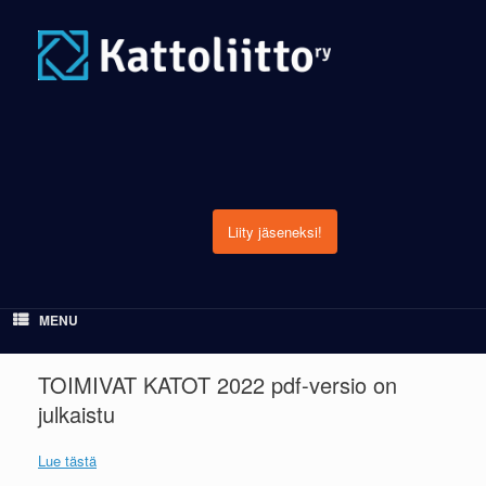
Skip
to
content
Liity jäseneksi!
MENU
TOIMIVAT KATOT 2022 pdf-versio on
julkaistu
Lue tästä