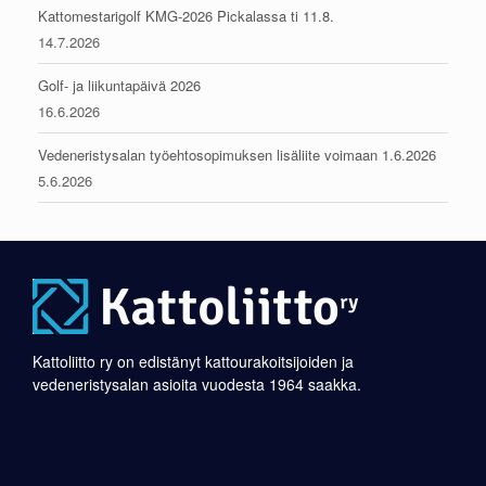
Kattomestarigolf KMG-2026 Pickalassa ti 11.8.
14.7.2026
Golf- ja liikuntapäivä 2026
16.6.2026
Vedeneristysalan työehtosopimuksen lisäliite voimaan 1.6.2026
5.6.2026
Kattoliitto ry on edistänyt kattourakoitsijoiden ja
vedeneristysalan asioita vuodesta 1964 saakka.