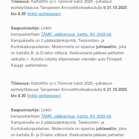
Tilaisuus:
Kattoliitto ry:n Toimivat katot 2025 –julkaisun
esittelytilaisuus Tampereen Ammattikorkeakoululla
ti 21.10.2025
klo 8.30
(
linkki esitteeseen
).
Saapumisohje:
Linkki
kampuskarttaan
TAMK_pääkampus_kartta_A4_2025-04
.
Kampuksella on 2 pääsisäänkäyntiä, Teiskontien- ja
Kuntokadunpuoleinen. Molemmista on opastus
juhlasaliin
, joka
on kartalla B- ja D-talon välissä. Keskustasta pääsee parhaiten
ratikalla 1. Autolla tulijoita ohjeistetaan viemään auto Finnpark
Kauppi -parkkitaloon.
Tilaisuus:
Kattoliitto ry:n Toimivat katot 2025 –julkaisun
esittelytilaisuus Tampereen Ammattikorkeakoululla
ti 21.10.2025
klo 8.30
(
linkki esitteeseen
).
Saapumisohje:
Linkki
kampuskarttaan
TAMK_pääkampus_kartta_A4_2025-04
.
Kampuksella on 2 pääsisäänkäyntiä, Teiskontien- ja
Kuntokadunpuoleinen. Molemmista on opastus
juhlasaliin
, joka
on kartalla B- ja D-talon välissä. Keskustasta pääsee parhaiten