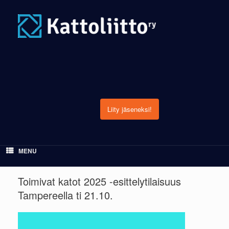
Skip
to
content
Liity jäseneksi!
MENU
Toimivat katot 2025 -esittelytilaisuus
Tampereella ti 21.10.