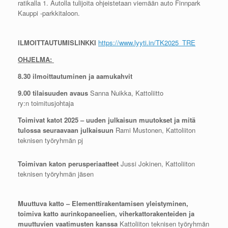
ratikalla 1. Autolla tulijoita ohjeistetaan viemään auto Finnpark
Kauppi -parkkitaloon.
ILMOITTAUTUMISLINKKI
https://www.lyyti.in/TK2025_TRE
OHJELMA:
8.30 ilmoittautuminen ja aamukahvit
9.00 tilaisuuden avaus
Sanna Nuikka, Kattoliitto
ry:n toimitusjohtaja
Toimivat katot 2025 – uuden julkaisun muutokset ja mitä
tulossa seuraavaan julkaisuun
Rami Mustonen, Kattoliiton
teknisen työryhmän pj
Toimivan katon perusperiaatteet
Jussi Jokinen, Kattoliiton
teknisen työryhmän jäsen
Muuttuva katto – Elementtirakentamisen yleistyminen,
toimiva katto aurinkopaneelien, viherkattorakenteiden ja
muuttuvien vaatimusten kanssa
Kattoliiton teknisen työryhmän