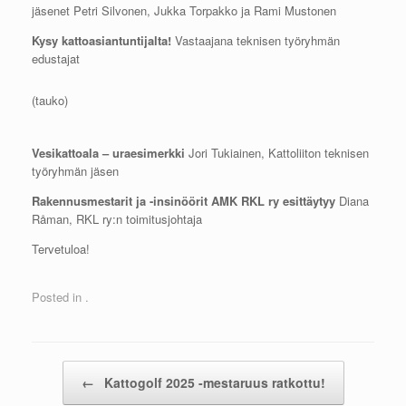
jäsenet Petri Silvonen, Jukka Torpakko ja Rami Mustonen
Kysy kattoasiantuntijalta!
Vastaajana teknisen työryhmän
edustajat
(tauko)
Vesikattoala – uraesimerkki
Jori Tukiainen, Kattoliiton teknisen
työryhmän jäsen
Rakennusmestarit ja -insinöörit AMK RKL ry esittäytyy
Diana
Råman, RKL ry:n toimitusjohtaja
Tervetuloa!
Posted in .
Post navigation
←
Kattogolf 2025 -mestaruus ratkottu!