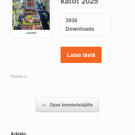
katot 2025
3936
Downloads
Lataa tästä
Posted in .
Post navigation
←
Opas kermieristäjälle
Arkisto