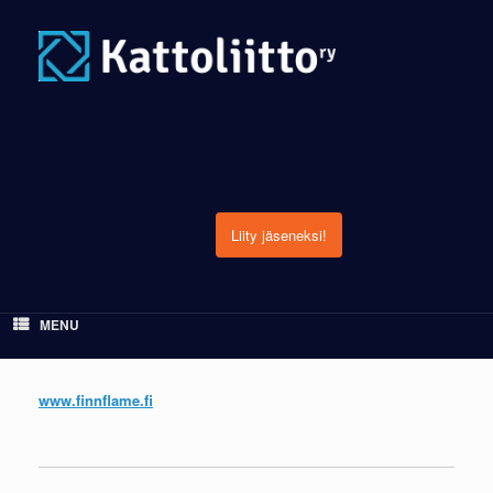
Skip
to
content
Liity jäseneksi!
MENU
www.finnflame.fi