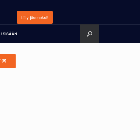
Liity jäseneksi!
U SISÄÄN
T
(9)