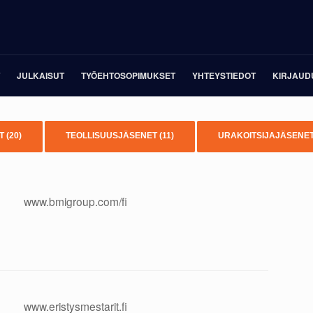
JULKAISUT
TYÖEHTOSOPIMUKSET
YHTEYSTIEDOT
KIRJAUD
ET
(20)
TEOLLISUUSJÄSENET
(11)
URAKOITSIJAJÄSENE
www.bmigroup.com/fi
www.eristysmestarit.fi