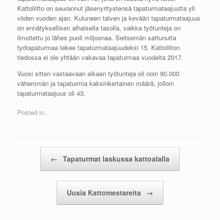
Kattoliitto on seurannut jäsenyritystensä tapaturmataajuutta yli
viiden vuoden ajan. Kuluneen talven ja kevään tapaturmataajuus
on ennätyksellisen alhaisella tasolla, vaikka työtunteja on
ilmoitettu jo lähes puoli miljoonaa. Seitsemän sattunutta
työtapaturmaa tekee tapaturmataajuudeksi 15. Kattoliiton
tiedossa ei ole yhtään vakavaa tapaturmaa vuodelta 2017.
Vuosi sitten vastaavaan aikaan työtunteja oli noin 90.000
vähemmän ja tapaturmia kaksinkertainen määrä, jolloin
tapaturmataajuus oli 43.
Posted in .
Post navigation
←
Tapaturmat laskussa kattoalalla
Uusia Kattomestareita
→