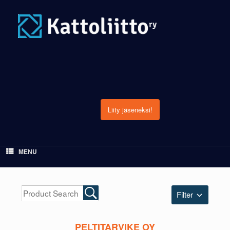
Skip
to
content
Liity jäseneksi!
MENU
Filter
PELTITARVIKE OY