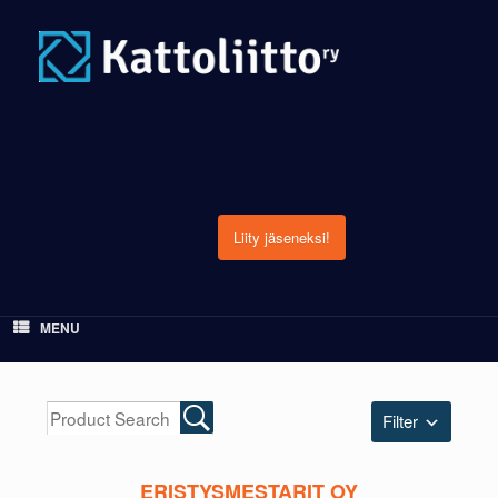
Skip
to
content
Liity jäseneksi!
MENU
Filter
ERISTYSMESTARIT OY