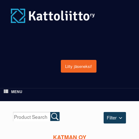
Skip
to
content
Liity jäseneksi!
MENU
Filter
KATMAN OY