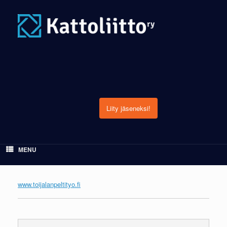
Skip
to
content
Liity jäseneksi!
MENU
www.toijalanpeltityo.fi