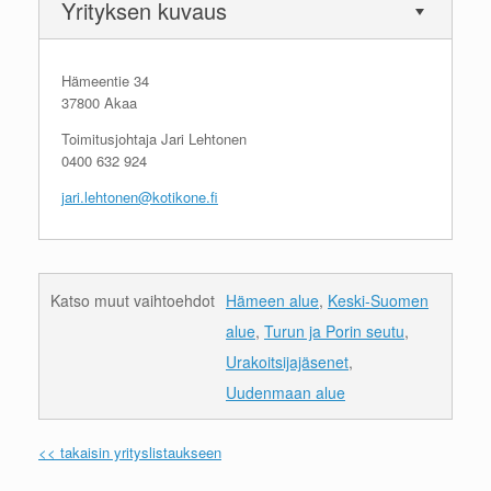
Yrityksen kuvaus
Hämeentie 34
37800 Akaa
Toimitusjohtaja Jari Lehtonen
0400 632 924
jari.lehtonen@kotikone.fi
Katso muut vaihtoehdot
Hämeen alue
,
Keski-Suomen
alue
,
Turun ja Porin seutu
,
Urakoitsijajäsenet
,
Uudenmaan alue
<< takaisin yrityslistaukseen