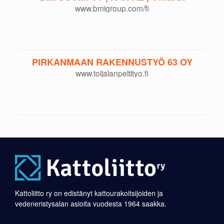
www.bmigroup.com/fi
PIRKANMAAN RAKENNUSTYÖ 63 OY
www.toijalanpeltityo.fi
Kattoliitto ry on edistänyt kattourakoitsijoiden ja
vedeneristysalan asioita vuodesta 1964 saakka.