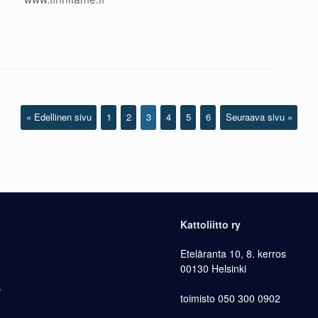
« Edellinen sivu
1
2
3
4
5
6
Seuraava sivu »
Kattoliitto ry
Eteläranta 10, 8. kerros
00130 Helsinki
.
toimisto 050 300 0902