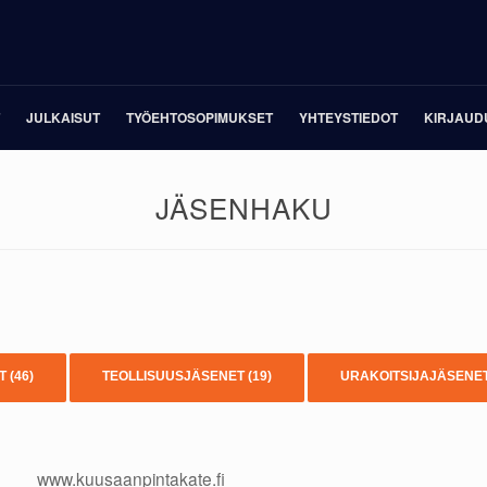
JULKAISUT
TYÖEHTOSOPIMUKSET
YHTEYSTIEDOT
KIRJAUD
JÄSENHAKU
ET
(46)
TEOLLISUUSJÄSENET
(19)
URAKOITSIJAJÄSENE
www.kuusaanpintakate.fi