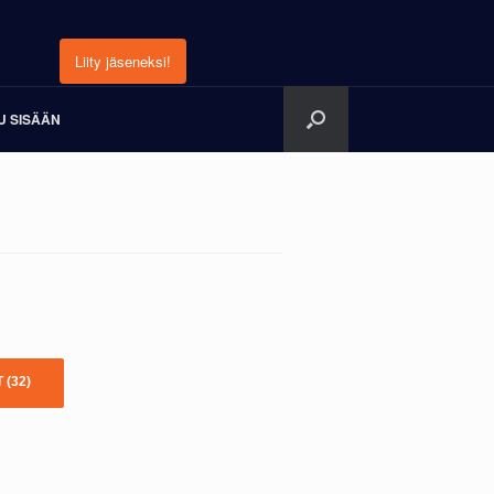
Liity jäseneksi!
U SISÄÄN
T
(32)